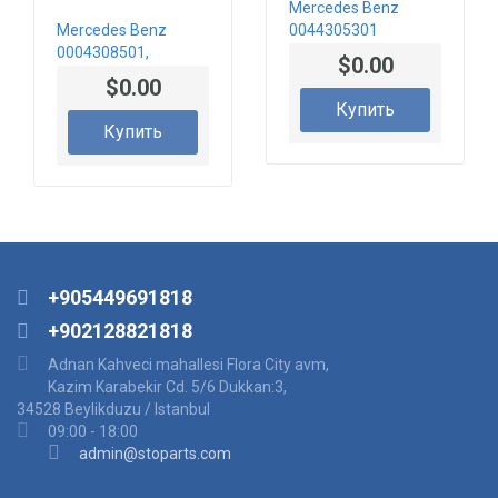
Mercedes Benz
Mercedes Benz
0044305301
0004308501,
0044305001
$0.00
0024306101,
Главный тормозной
$0.00
0064300201
цилиндр
Купить
Главный тормозной
Купить
цилиндр
+905449691818
+902128821818
Adnan Kahveci mahallesi Flora City avm,
Kazim Karabekir Cd. 5/6 Dukkan:3,
34528 Beylikduzu / Istanbul
09:00 - 18:00
admin@stoparts.com