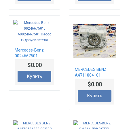
Mercedes-Benz
0024667501,
A0024667501 Насос
$0.00
гидроусилителя
MERCEDES BENZ
A4711804101,
Купить
A4711805401
$0.00
МАСЛЯНЫЙ НАСОС
ДВИГАТЕЛЯ
Купить