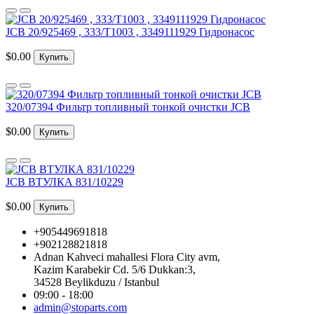
JCB 20/925469 , 333/T1003 , 3349111929 Гидронасос
$0.00
Купить
320/07394 Фильтр топливный тонкой очистки JCB
$0.00
Купить
JCB ВТУЛКА 831/10229
$0.00
Купить
+905449691818
+902128821818
Adnan Kahveci mahallesi Flora City avm,
Kazim Karabekir Cd. 5/6 Dukkan:3,
34528 Beylikduzu / Istanbul
09:00 - 18:00
admin@stoparts.com