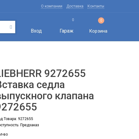
О компании
Доставка
Контакты
0
0
Вход
Гараж
Корзина
LIEBHERR 9272655
Вставка седла
выпускного клапана
9272655
д Товара: 9272655
ступность: Предзаказ
л-во