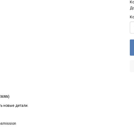
Ко
До
Ко
EMAN)
ть новые детали.
nsmission