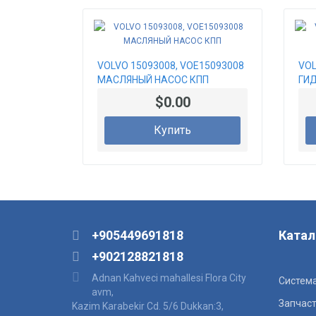
VOLVO 15093008, VOE15093008
VOL
МАСЛЯНЫЙ НАСОС КПП
ГИ
$0.00
Купить
+905449691818
Катал
+902128821818
Adnan Kahveci mahallesi Flora City
Система
avm,
Запчаст
Kazim Karabekir Cd. 5/6 Dukkan:3,