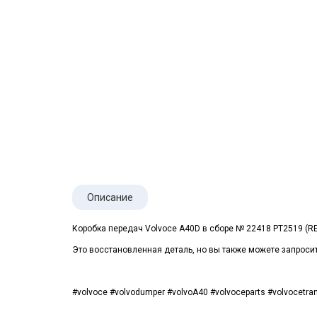
Описание
Коробка передач Volvoce A40D в сборе № 22418 PT2519 (R
Это восстановленная деталь, но вы также можете запроси
#volvoce #volvodumper #volvoA40 #volvoceparts #volvocetra