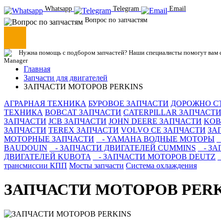
Whatsapp
Telegram
Email
Вопрос по запчастям
Нужна помощь с подбором запчастей? Наши специалисты помогут вам с
Главная
Запчасти для двигателей
ЗАПЧАСТИ МОТОРОВ PERKINS
АГРАРНАЯ ТЕХНИКА
БУРОВОЕ ЗАПЧАСТИ
ДОРОЖНО С
ТЕХНИКА
BOBCAT ЗАПЧАСТИ
CATERPILLAR ЗАПЧАСТ
ЗАПЧАСТИ
JCB ЗАПЧАСТИ
JOHN DEERE ЗАПЧАСТИ
KOB
ЗАПЧАСТИ
TEREX ЗАПЧАСТИ
VOLVO CE ЗАПЧАСТИ
ЗА
МОТОРНЫЕ ЗАПЧАСТИ
- YAMAHA ВОДНЫЕ МОТОРЫ
BAUDOUIN
- ЗАПЧАСТИ ДВИГАТЕЛЕЙ CUMMINS
- ЗА
ДВИГАТЕЛЕЙ KUBOTA
- ЗАПЧАСТИ МОТОРОВ DEUTZ
трансмиссии КПП
Мосты запчасти
Система охлаждения
ЗАПЧАСТИ МОТОРОВ PERK