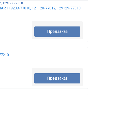
 119209-77010, 121120-77012, 129129-77010
Предзаказ
77210
Предзаказ