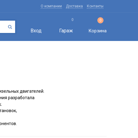
О компании
Доставка
Контакты
0
0
Вход
Гараж
Корзина
изельных двигателей.
ния разработала
;
тановок,
онентов.